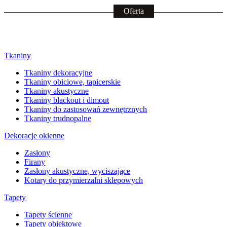
Tkaniny
Tkaniny dekoracyjne
Tkaniny obiciowe, tapicerskie
Tkaniny akustyczne
Tkaniny blackout i dimout
Tkaniny do zastosowań zewnętrznych
Tkaniny trudnopalne
Dekoracje okienne
Zasłony
Firany
Zasłony akustyczne, wyciszające
Kotary do przymierzalni sklepowych
Tapety
Tapety ścienne
Tapety obiektowe