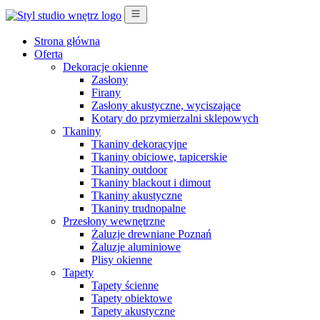
Strona główna
Oferta
Dekoracje okienne
Zasłony
Firany
Zasłony akustyczne, wyciszające
Kotary do przymierzalni sklepowych
Tkaniny
Tkaniny dekoracyjne
Tkaniny obiciowe, tapicerskie
Tkaniny outdoor
Tkaniny blackout i dimout
Tkaniny akustyczne
Tkaniny trudnopalne
Przesłony wewnętrzne
Żaluzje drewniane Poznań
Żaluzje aluminiowe
Plisy okienne
Tapety
Tapety ścienne
Tapety obiektowe
Tapety akustyczne