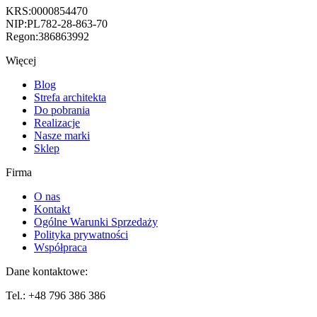
KRS:0000854470
NIP:PL782-28-863-70
Regon:386863992
Więcej
Blog
Strefa architekta
Do pobrania
Realizacje
Nasze marki
Sklep
Firma
O nas
Kontakt
Ogólne Warunki Sprzedaży
Polityka prywatności
Współpraca
Dane kontaktowe:
Tel.: +48 796 386 386