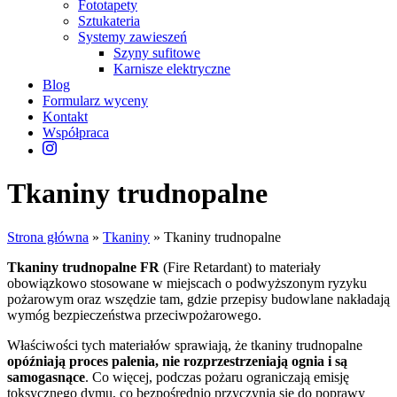
Fototapety
Sztukateria
Systemy zawieszeń
Szyny sufitowe
Karnisze elektryczne
Blog
Formularz wyceny
Kontakt
Współpraca
Tkaniny trudnopalne
Strona główna
»
Tkaniny
»
Tkaniny trudnopalne
Tkaniny trudnopalne FR
(Fire Retardant) to materiały
obowiązkowo stosowane w miejscach o podwyższonym ryzyku
pożarowym oraz wszędzie tam, gdzie przepisy budowlane nakładają
wymóg bezpieczeństwa przeciwpożarowego.
Właściwości tych materiałów sprawiają, że tkaniny trudnopalne
opóźniają proces palenia, nie rozprzestrzeniają ognia i są
samogasnące
. Co więcej, podczas pożaru ograniczają emisję
toksycznego dymu, co bezpośrednio przyczynia się do poprawy