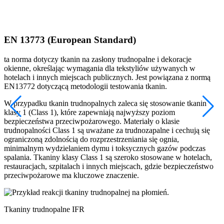
EN 13773 (European Standard)
ta norma dotyczy tkanin na zasłony trudnopalne i dekoracje
t
okienne, określając wymagania dla tekstyliów używanych w
t
hotelach i innych miejscach publicznych. Jest powiązana z normą
5
EN13772 dotyczącą metodologii testowania tkanin.
d
s
W przypadku tkanin trudnopalnych zaleca się stosowanie tkanin
s
klasy 1 (Class 1), które zapewniają najwyższy poziom
m
bezpieczeństwa przeciwpożarowego. Materiały o klasie
z
trudnopalności Class 1 są uważane za trudnozapalne i cechują się
ograniczoną zdolnością do rozprzestrzeniania się ognia,
minimalnym wydzielaniem dymu i toksycznych gazów podczas
spalania. Tkaniny klasy Class 1 są szeroko stosowane w hotelach,
restauracjach, szpitalach i innych miejscach, gdzie bezpieczeństwo
przeciwpożarowe ma kluczowe znaczenie.
Tkaniny trudnopalne IFR