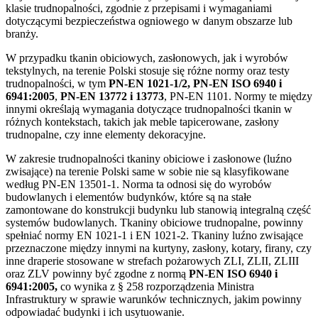
klasie trudnopalności, zgodnie z przepisami i wymaganiami
dotyczącymi bezpieczeństwa ogniowego w danym obszarze lub
branży.
W przypadku tkanin obiciowych, zasłonowych, jak i wyrobów
tekstylnych, na terenie Polski stosuje się różne normy oraz testy
trudnopalności, w tym
PN-EN 1021-1/2, PN-EN ISO 6940 i
6941:2005
,
PN-EN 13772 i 13773
,
PN-EN 1101
. Normy te między
innymi określają wymagania dotyczące trudnopalności tkanin w
różnych kontekstach, takich jak meble tapicerowane, zasłony
trudnopalne, czy inne elementy dekoracyjne.
W zakresie trudnopalności tkaniny obiciowe i zasłonowe (luźno
zwisające) na terenie Polski same w sobie nie są klasyfikowane
według PN-EN 13501-1. Norma ta odnosi się do wyrobów
budowlanych i elementów budynków, które są na stałe
zamontowane do konstrukcji budynku lub stanowią integralną część
systemów budowlanych. Tkaniny obiciowe trudnopalne, powinny
spełniać normy EN 1021-1 i EN 1021-2. Tkaniny luźno zwisające
przeznaczone między innymi na kurtyny, zasłony, kotary, firany, czy
inne draperie stosowane w strefach pożarowych ZLI, ZLII, ZLIII
oraz ZLV powinny być zgodne z normą
PN-EN ISO 6940 i
6941:2005,
co wynika z § 258 rozporządzenia Ministra
Infrastruktury w sprawie warunków technicznych, jakim powinny
odpowiadać budynki i ich usytuowanie.