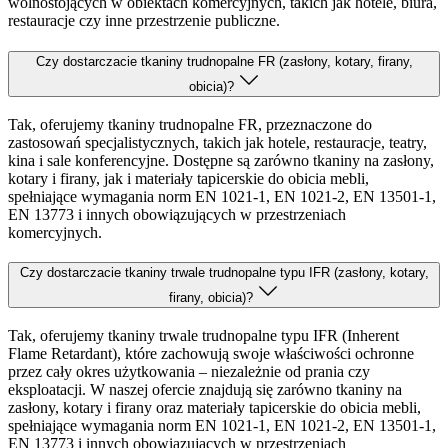
wolnostojących w obiektach komercyjnych, takich jak hotele, biura,
restauracje czy inne przestrzenie publiczne.
Czy dostarczacie tkaniny trudnopalne FR (zasłony, kotary, firany,
obicia)?
Tak, oferujemy tkaniny trudnopalne FR, przeznaczone do
zastosowań specjalistycznych, takich jak hotele, restauracje, teatry,
kina i sale konferencyjne. Dostępne są zarówno tkaniny na zasłony,
kotary i firany, jak i materiały tapicerskie do obicia mebli,
spełniające wymagania norm EN 1021-1, EN 1021-2, EN 13501-1,
EN 13773 i innych obowiązujących w przestrzeniach
komercyjnych.
Czy dostarczacie tkaniny trwale trudnopalne typu IFR (zasłony, kotary,
firany, obicia)?
Tak, oferujemy tkaniny trwale trudnopalne typu IFR (Inherent
Flame Retardant), które zachowują swoje właściwości ochronne
przez cały okres użytkowania – niezależnie od prania czy
eksploatacji. W naszej ofercie znajdują się zarówno tkaniny na
zasłony, kotary i firany oraz materiały tapicerskie do obicia mebli,
spełniające wymagania norm EN 1021-1, EN 1021-2, EN 13501-1,
EN 13773 i innych obowiązujących w przestrzeniach