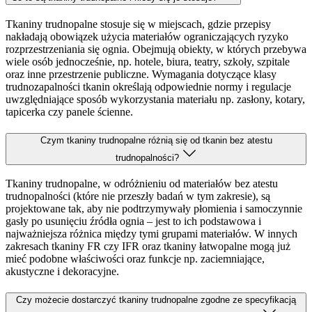
Tkaniny trudnopalne stosuje się w miejscach, gdzie przepisy
nakładają obowiązek użycia materiałów ograniczających ryzyko
rozprzestrzeniania się ognia. Obejmują obiekty, w których przebywa
wiele osób jednocześnie, np. hotele, biura, teatry, szkoły, szpitale
oraz inne przestrzenie publiczne. Wymagania dotyczące klasy
trudnozapalności tkanin określają odpowiednie normy i regulacje
uwzględniające sposób wykorzystania materiału np. zasłony, kotary,
tapicerka czy panele ścienne.
Czym tkaniny trudnopalne różnią się od tkanin bez atestu
trudnopalności?
Tkaniny trudnopalne, w odróżnieniu od materiałów bez atestu
trudnopalności (które nie przeszły badań w tym zakresie), są
projektowane tak, aby nie podtrzymywały płomienia i samoczynnie
gasły po usunięciu źródła ognia – jest to ich podstawowa i
najważniejsza różnica między tymi grupami materiałów. W innych
zakresach tkaniny FR czy IFR oraz tkaniny łatwopalne mogą już
mieć podobne właściwości oraz funkcje np. zaciemniające,
akustyczne i dekoracyjne.
Czy możecie dostarczyć tkaniny trudnopalne zgodne ze specyfikacją