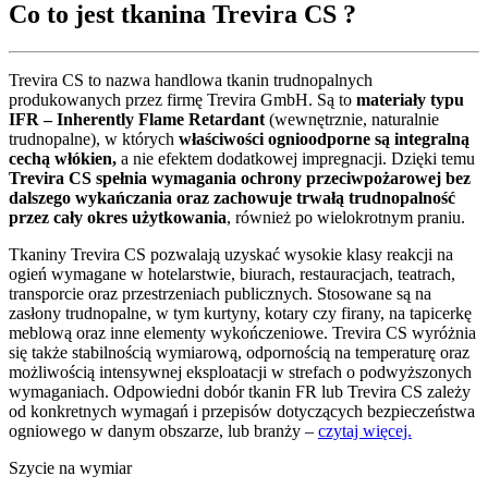
Co to jest tkanina Trevira CS ?
Trevira CS to nazwa handlowa tkanin trudnopalnych
produkowanych przez firmę Trevira GmbH. Są to
materiały typu
IFR – Inherently Flame Retardant
(wewnętrznie, naturalnie
trudnopalne), w których
właściwości ognioodporne są integralną
cechą włókien,
a nie efektem dodatkowej impregnacji. Dzięki temu
Trevira CS spełnia wymagania ochrony przeciwpożarowej bez
dalszego wykańczania oraz zachowuje trwałą trudnopalność
przez cały okres użytkowania
, również po wielokrotnym praniu.
Tkaniny Trevira CS pozwalają uzyskać wysokie klasy reakcji na
ogień wymagane w hotelarstwie, biurach, restauracjach, teatrach,
transporcie oraz przestrzeniach publicznych. Stosowane są na
zasłony trudnopalne, w tym kurtyny, kotary czy firany, na tapicerkę
meblową oraz inne elementy wykończeniowe. Trevira CS wyróżnia
się także stabilnością wymiarową, odpornością na temperaturę oraz
możliwością intensywnej eksploatacji w strefach o podwyższonych
wymaganiach. Odpowiedni dobór tkanin FR lub Trevira CS zależy
od konkretnych wymagań i przepisów dotyczących bezpieczeństwa
ogniowego w danym obszarze, lub branży –
czytaj więcej.
Szycie na wymiar