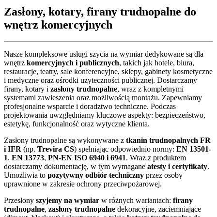
Zasłony, kotary, firany trudnopalne do
wnętrz komercyjnych
Nasze kompleksowe usługi szycia na wymiar dedykowane są dla
wnętrz
komercyjnych i publicznych
, takich jak hotele, biura,
restauracje, teatry, sale konferencyjne, sklepy, gabinety kosmetyczne
i medyczne oraz ośrodki użyteczności publicznej. Dostarczamy
firany, kotary i
zasłony trudnopalne
, wraz z kompletnymi
systemami zawieszenia oraz możliwością montażu. Zapewniamy
profesjonalne wsparcie i doradztwo techniczne. Podczas
projektowania uwzględniamy kluczowe aspekty: bezpieczeństwo,
estetykę, funkcjonalność oraz wytyczne klienta.
Zasłony trudnopalne są wykonywane z
tkanin trudnopalnych FR
i IFR
(np.
Trevira CS
) spełniając odpowiednio normy:
EN 13501-
1
,
EN 13773
,
PN-EN ISO 6940 i 6941
. Wraz z produktem
dostarczamy dokumentację, w tym wymagane
atesty i certyfikaty
.
Umożliwia to
pozytywny odbiór techniczny
przez osoby
uprawnione w zakresie ochrony przeciwpożarowej.
Przesłony
szyjemy na wymiar
w różnych wariantach:
firany
trudnopalne
,
zasłony trudnopalne
dekoracyjne, zaciemniające