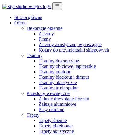
Strona główna
Oferta
Dekoracje okienne
Zasłony
Firany
Zasłony akustyczne, wyciszające
Kotary do przymierzalni sklepowych
Tkaniny
Tkaniny dekoracyjne
Tkaniny obiciowe, tapicerskie
Tkaniny outdoor
Tkaniny blackout i dimout
Tkaniny akustyczne
Tkaniny trudnopalne
Przesłony wewnętrzne
Żaluzje drewniane Poznań
Żaluzje aluminiowe
Plisy okienne
Tapety
Tapety ścienne
Tapety obiektowe
Tapety akustyczne