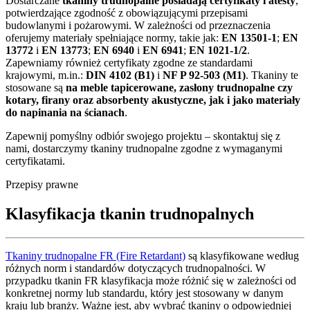
Dostarczane
tkaniny trudnopalne posiadają certyfikaty i atesty
,
potwierdzające zgodność z obowiązującymi przepisami
budowlanymi i pożarowymi. W zależności od przeznaczenia
oferujemy materiały spełniające normy, takie jak:
EN 13501-1
;
EN
13772
i
EN 13773
;
EN 6940
i
EN 6941
;
EN 1021-1/2
.
Zapewniamy również certyfikaty zgodne ze standardami
krajowymi, m.in.:
DIN 4102 (B1)
i
NF P 92-503 (M1)
. Tkaniny te
stosowane są
na
meble tapicerowane,
zasłony trudnopalne czy
kotary, firany oraz absorbenty akustyczne, jak i jako materiały
do napinania na ścianach
.
Zapewnij pomyślny odbiór swojego projektu – skontaktuj się z
nami, dostarczymy tkaniny trudnopalne zgodne z wymaganymi
certyfikatami.
Przepisy prawne
Klasyfikacja tkanin trudnopalnych
Tkaniny trudnopalne FR (Fire Retardant)
są klasyfikowane według
różnych norm i standardów dotyczących trudnopalności. W
przypadku tkanin FR klasyfikacja może różnić się w zależności od
konkretnej normy lub standardu, który jest stosowany w danym
kraju lub branży. Ważne jest, aby wybrać tkaniny o odpowiedniej