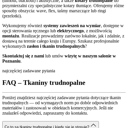
(dimout, blackout) i akustyczne, a także
kotary trudnopalne
do
przymierzalni czy specjalistyczne kotary tłumiące. Oferujemy różne
sposoby obszycia: wave, flex, taśmy marszczące lub ringi
(przelotki).
Wykonujemy również
systemy zawieszeń na wymiar
, dostępne w
opcji sterowania ręcznego lub
elektrycznego
, z możliwością
montażu
. Realizacje prowadzimy zarówno lokalnie, jak i zdalnie, z
dostawą na terenie całego kraju i Europy. Szukasz profesjonalnie
wykonanych
zasłon i tkanin trudnopalnych
?
Skontaktuj się z nami
lub umów
wizytę w naszym salonie w
Poznaniu
.
najczęściej zadawane pytania
FAQ – Tkaniny trudnopalne
Poniżej znajdziesz najczęściej zadawane pytania dotyczące tkanin
trudnopalnych — od wymagaych norm po dobór odpowiednich
materiałów i zastosowań w obiektach komercyjnych. Jeśli nie
znalazłeś odpowiedzi, zapraszamy do kontaktu.
Co to są tkaniny trudnopalne i kiedy się je stosuje?