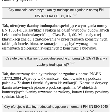
Czy możecie dostarczyć tkaniny trudnopalne zgodne z normą EN
13501-1 Class B, s1, d0?
Tak, oferujemy tkaniny trudnopalne spełniające wymagania normy
EN 13501-1 „Klasyfikacja reakcji na ogień wyrobów budowlanych
i elementów budowlanych” np. Class B, s1, d0. Materiały o tej
klasyfikacji znajdują zastosowanie w przestrzeniach komercyjnych,
takich jak hotele, biura, restauracje i mogą być wymagane w
elementach tapicerskich związanych z konstrukcją budynku.
Czy oferujecie tkaniny trudnopalne zgodne z normą EN 13773 (firany i
zasłony trudnopalne)?
Tak, dostarczamy tkaniny trudnopalne zgodne z normą PN-EN
13773:2004 „Wyroby włókiennicze – Zachowanie się podczas
palenia – Zasłony i firanki. System klasyfikacji”. Norma ta dotyczy
tkanin ustawionych pionowo podczas spalania. W obiektach
komercyjnych tkaniny używane na zasłony, kotary i firany powinny
spełniać klasę 1.
Czy oferujecie tkaniny trudnopalne zgodne z normami PN-EN ISO 6940