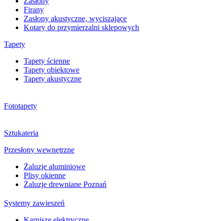
Zasłony
Firany
Zasłony akustyczne, wyciszające
Kotary do przymierzalni sklepowych
Tapety
Tapety ścienne
Tapety obiektowe
Tapety akustyczne
Fototapety
Sztukateria
Przesłony wewnętrzne
Żaluzje aluminiowe
Plisy okienne
Żaluzje drewniane Poznań
Systemy zawieszeń
Karnisze elektryczne