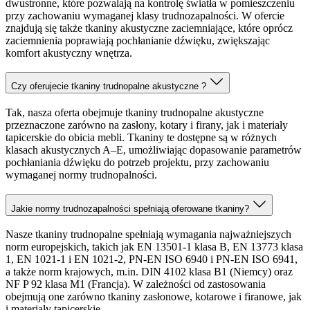
dwustronne, które pozwalają na kontrolę światła w pomieszczeniu
przy zachowaniu wymaganej klasy trudnozapalności. W ofercie
znajdują się także tkaniny akustyczne zaciemniające, które oprócz
zaciemnienia poprawiają pochłanianie dźwięku, zwiększając
komfort akustyczny wnętrza.
Czy oferujecie tkaniny trudnopalne akustyczne ?
Tak, nasza oferta obejmuje tkaniny trudnopalne akustyczne
przeznaczone zarówno na zasłony, kotary i firany, jak i materiały
tapicerskie do obicia mebli. Tkaniny te dostępne są w różnych
klasach akustycznych A–E, umożliwiając dopasowanie parametrów
pochłaniania dźwięku do potrzeb projektu, przy zachowaniu
wymaganej normy trudnopalności.
Jakie normy trudnozapalności spełniają oferowane tkaniny?
Nasze tkaniny trudnopalne spełniają wymagania najważniejszych
norm europejskich, takich jak EN 13501-1 klasa B, EN 13773 klasa
1, EN 1021-1 i EN 1021-2, PN-EN ISO 6940 i PN-EN ISO 6941,
a także norm krajowych, m.in. DIN 4102 klasa B1 (Niemcy) oraz
NF P 92 klasa M1 (Francja). W zależności od zastosowania
obejmują one zarówno tkaniny zasłonowe, kotarowe i firanowe, jak
i materiały tapicerskie.