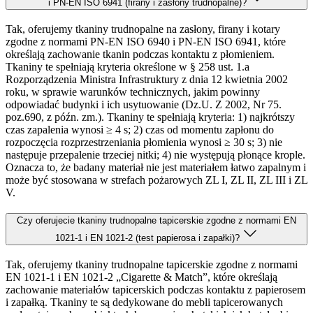
i PN-EN ISO 6941 (firany i zasłony trudnopalne)?
Tak, oferujemy tkaniny trudnopalne na zasłony, firany i kotary
zgodne z normami PN-EN ISO 6940 i PN-EN ISO 6941, które
określają zachowanie tkanin podczas kontaktu z płomieniem.
Tkaniny te spełniają kryteria określone w § 258 ust. 1.a
Rozporządzenia Ministra Infrastruktury z dnia 12 kwietnia 2002
roku, w sprawie warunków technicznych, jakim powinny
odpowiadać budynki i ich usytuowanie (Dz.U. Z 2002, Nr 75.
poz.690, z późn. zm.). Tkaniny te spełniają kryteria: 1) najkrótszy
czas zapalenia wynosi ≥ 4 s; 2) czas od momentu zapłonu do
rozpoczęcia rozprzestrzeniania płomienia wynosi ≥ 30 s; 3) nie
następuje przepalenie trzeciej nitki; 4) nie występują płonące krople.
Oznacza to, że badany materiał nie jest materiałem łatwo zapalnym i
może być stosowana w strefach pożarowych ZL I, ZL II, ZL III i ZL
V.
Czy oferujecie tkaniny trudnopalne tapicerskie zgodne z normami EN
1021-1 i EN 1021-2 (test papierosa i zapałki)?
Tak, oferujemy tkaniny trudnopalne tapicerskie zgodne z normami
EN 1021-1 i EN 1021-2 „Cigarette & Match”, które określają
zachowanie materiałów tapicerskich podczas kontaktu z papierosem
i zapałką. Tkaniny te są dedykowane do mebli tapicerowanych