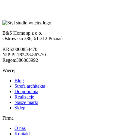
B&S Home sp.z o.o.
Ostrowska 386, 61-312 Poznań
KRS:0000854470
NIP:PL782-28-863-70
Regon:386863992
Więcej
Blog
Strefa architekta
Do pobrania
Realizacje
Nasze marki
Sklep
Firma
O nas
Kontakt