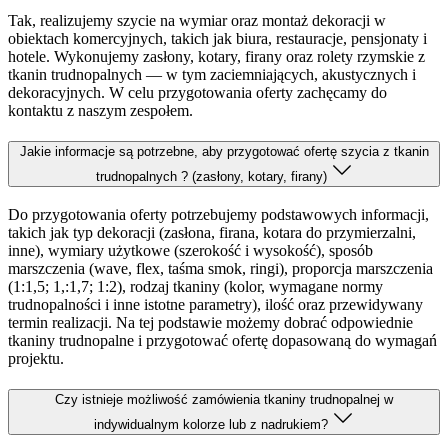
Tak, realizujemy szycie na wymiar oraz montaż dekoracji w
obiektach komercyjnych, takich jak biura, restauracje, pensjonaty i
hotele. Wykonujemy zasłony, kotary, firany oraz rolety rzymskie z
tkanin trudnopalnych — w tym zaciemniających, akustycznych i
dekoracyjnych. W celu przygotowania oferty zachęcamy do
kontaktu z naszym zespołem.
Jakie informacje są potrzebne, aby przygotować ofertę szycia z tkanin
trudnopalnych ? (zasłony, kotary, firany)
Do przygotowania oferty potrzebujemy podstawowych informacji,
takich jak typ dekoracji (zasłona, firana, kotara do przymierzalni,
inne), wymiary użytkowe (szerokość i wysokość), sposób
marszczenia (wave, flex, taśma smok, ringi), proporcja marszczenia
(1:1,5; 1,:1,7; 1:2), rodzaj tkaniny (kolor, wymagane normy
trudnopalności i inne istotne parametry), ilość oraz przewidywany
termin realizacji. Na tej podstawie możemy dobrać odpowiednie
tkaniny trudnopalne i przygotować ofertę dopasowaną do wymagań
projektu.
Czy istnieje możliwość zamówienia tkaniny trudnopalnej w
indywidualnym kolorze lub z nadrukiem?